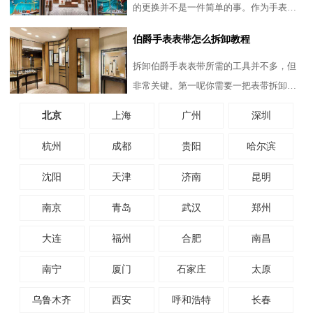
的更换并不是一件简单的事。作为手表的
重要部件，表把头不仅仅是用来调整时间
伯爵手表表带怎么拆卸教程
和日期的存在，更直接影
拆卸伯爵手表表带所需的工具并不多，但
非常关键。第一呢你需要一把表带拆卸
器，这是一种专为拆卸手表表带设计的小
北京
上海
广州
深圳
工具。此外，还需要一块柔
杭州
成都
贵阳
哈尔滨
沈阳
天津
济南
昆明
南京
青岛
武汉
郑州
大连
福州
合肥
南昌
南宁
厦门
石家庄
太原
乌鲁木齐
西安
呼和浩特
长春